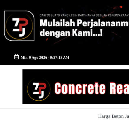
Skip
to
content
Min, 9 Agu 2026
-
9:57:13 AM
Zona
Pusat
Jayamix
-
Harga Beton J
Ahlinya
Konstruksi