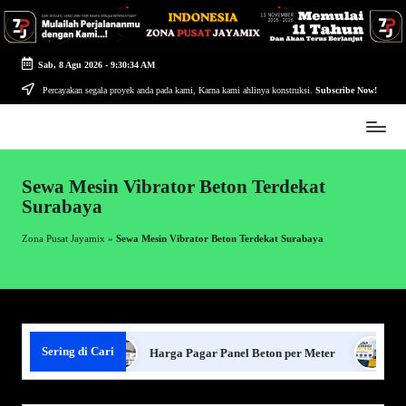
Skip
to
Sab, 8 Agu 2026
-
9:30:34 AM
content
Percayakan segala proyek anda pada kami, Karna kami ahlinya konstruksi.
Subscribe Now!
Zona
Pusat
Jayamix
Sewa Mesin Vibrator Beton Terdekat
-
Surabaya
Ahlinya
Konstruksi
Zona Pusat Jayamix
»
Sewa Mesin Vibrator Beton Terdekat Surabaya
Sering di Cari
Panel Beton
Harga Pagar Panel Beton per Meter
Sewa 