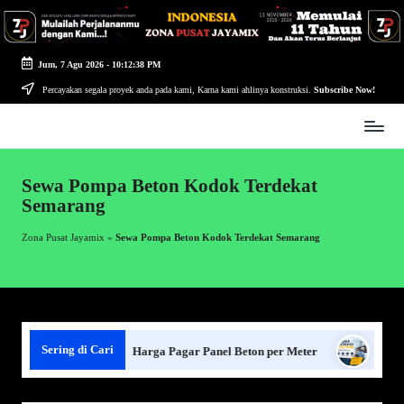
Skip
to
Jum, 7 Agu 2026
-
10:12:38 PM
content
Percayakan segala proyek anda pada kami, Karna kami ahlinya konstruksi.
Subscribe Now!
Zona
Pusat
Jayamix
Sewa Pompa Beton Kodok Terdekat
-
Semarang
Ahlinya
Konstruksi
Zona Pusat Jayamix
»
Sewa Pompa Beton Kodok Terdekat Semarang
Sering di Cari
el Beton
Harga Pagar Panel Beton per Meter
Sewa Jasa