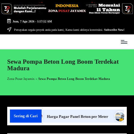
Skip
to
Jum, 7 Agu 2026
-
1:57:52 AM
content
Percayakan segala proyek anda pada kami, Karna kami ahlinya konstruksi.
Subscribe Now!
Zona
Pusat
Jayamix
Sewa Pompa Beton Long Boom Terdekat
-
Madura
Ahlinya
Konstruksi
Zona Pusat Jayamix
»
Sewa Pompa Beton Long Boom Terdekat Madura
Sering di Cari
nel Beton
Harga Pagar Panel Beton per Meter
Sewa Ja