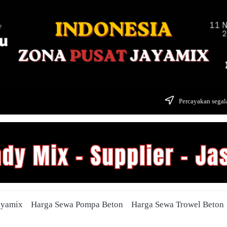
Percayakan segala
ayamix
Harga Sewa Pompa Beton
Harga Sewa Trowel Beton