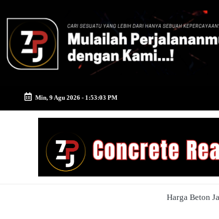
Skip
to
content
Min, 9 Agu 2026
-
1:53:04 PM
Zona
Pusat
Jayamix
-
Harga Beton J
Ahlinya
Konstruksi