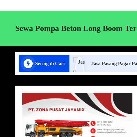
Sewa Pompa Beton Long Boom Ter
Lift Cor di Lampung
Sering di Cari
Jasa Pasang Pagar Panel Beton