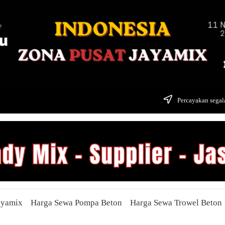
Percayakan segala
ayamix
Harga Sewa Pompa Beton
Harga Sewa Trowel Beton