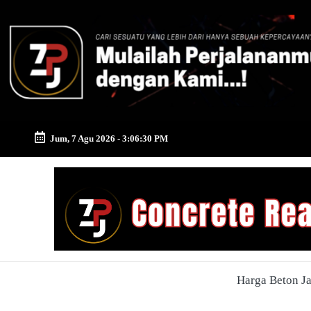
Skip
to
content
Jum, 7 Agu 2026
-
3:06:31 PM
Zona
Pusat
Jayamix
-
Harga Beton J
Ahlinya
Konstruksi