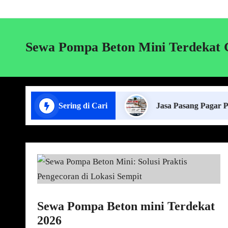
Sewa Pompa Beton Mini Terdekat 
 Lift Cor di Lampung
Sering di Cari
Jasa Pasang Pagar Panel Beto
Sewa Pompa Beton mini Terdekat
2026