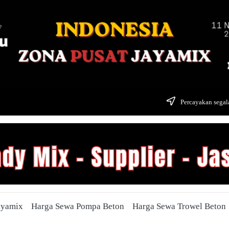
Percayakan segala
ayamix
Harga Sewa Pompa Beton
Harga Sewa Trowel Beton