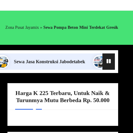
Zona Pusat Jayamix
»
Sewa Pompa Beton Mini Terdekat Gresik
a Jasa Konstruksi Jabodetabek
Supplier Ready Mix
Harga K 225 Terbaru, Untuk Naik &
Turunmya Mutu Berbeda Rp. 50.000