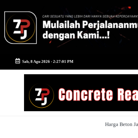
Skip
to
content
Sab, 8 Agu 2026
-
2:27:02 PM
Zona
Pusat
Jayamix
-
Harga Beton J
Ahlinya
Konstruksi