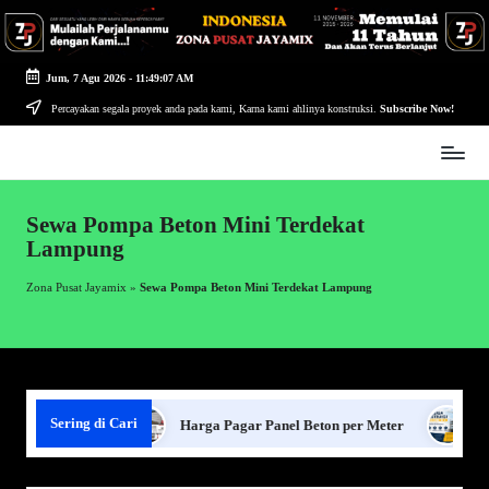
Skip
to
Jum, 7 Agu 2026
-
11:49:07 AM
content
Percayakan segala proyek anda pada kami, Karna kami ahlinya konstruksi.
Subscribe Now!
Zona
Pusat
Jayamix
Sewa Pompa Beton Mini Terdekat
-
Lampung
Ahlinya
Konstruksi
Zona Pusat Jayamix
»
Sewa Pompa Beton Mini Terdekat Lampung
Sering di Cari
Panel Beton
Harga Pagar Panel Beton per Meter
Sewa J