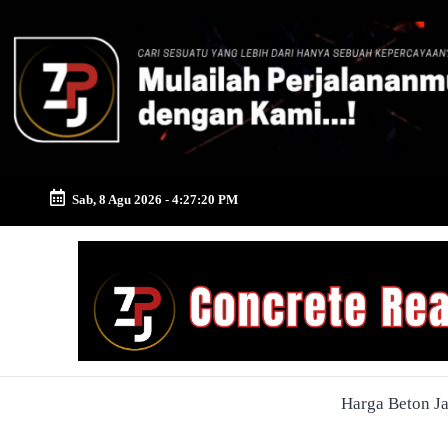
Skip
to
content
Sab, 8 Agu 2026
-
4:27:21 PM
Zona
Pusat
Jayamix
-
Harga Beton J
Ahlinya
Konstruksi