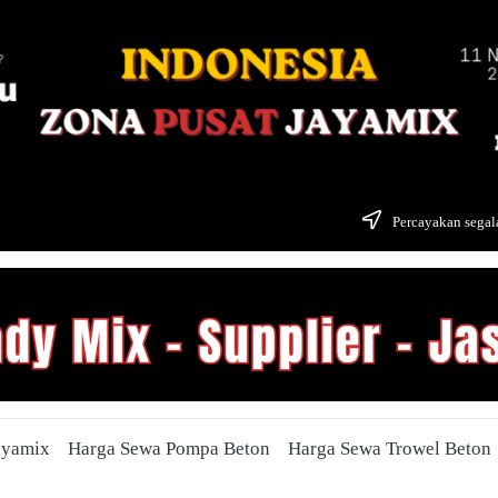
Percayakan segala
ayamix
Harga Sewa Pompa Beton
Harga Sewa Trowel Beton