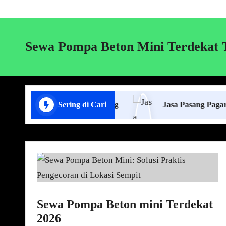
Sewa Pompa Beton Mini Terdekat 
wa Lift Cor di Lampung
Sering di Cari
Jasa Pasang Pagar Panel Be
Sewa Pompa Beton mini Terdekat
2026