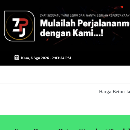
Skip
to
content
Kam, 6 Agu 2026
-
2:03:54 PM
Zona
Pusat
Harga Beton J
Jayamix
-
Ahlinya
Konstruksi