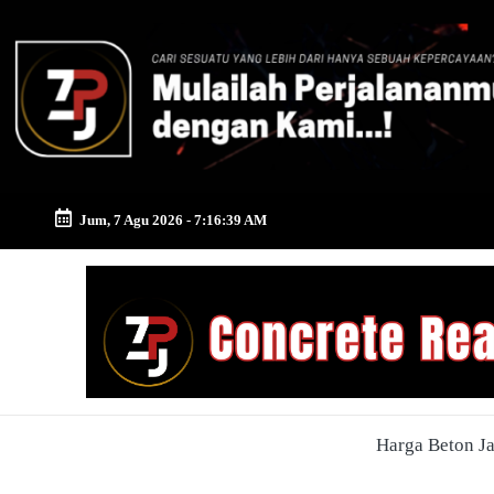
Skip
to
content
Jum, 7 Agu 2026
-
7:16:40 AM
Zona
Pusat
Jayamix
-
Harga Beton J
Ahlinya
Konstruksi