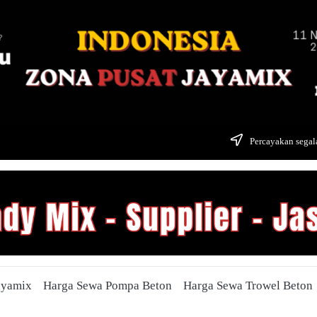
Percayakan segala
ayamix
Harga Sewa Pompa Beton
Harga Sewa Trowel Beton