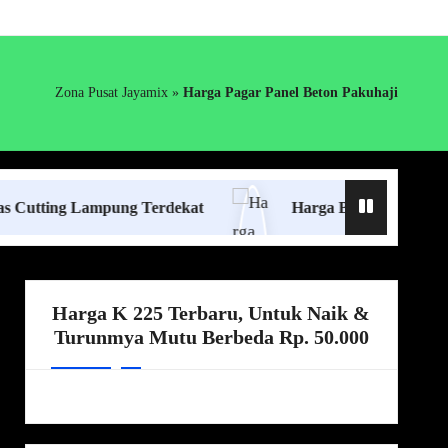
Zona Pusat Jayamix
»
Harga Pagar Panel Beton Pakuhaji
g Lampung Terdekat
Harga Borongan Jasa Pasang K
Harga K 225 Terbaru, Untuk Naik &
Turunmya Mutu Berbeda Rp. 50.000