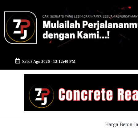
Skip
to
content
Sab, 8 Agu 2026
-
12:12:41 PM
Zona
Pusat
Jayamix
-
Harga Beton J
Ahlinya
Konstruksi