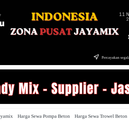
Percayakan segala
ayamix
Harga Sewa Pompa Beton
Harga Sewa Trowel Beton