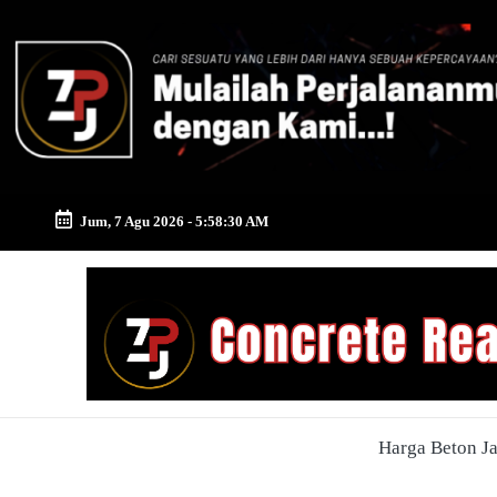
Skip
to
content
Jum, 7 Agu 2026
-
5:58:31 AM
Zona
Pusat
Jayamix
-
Harga Beton J
Ahlinya
Konstruksi