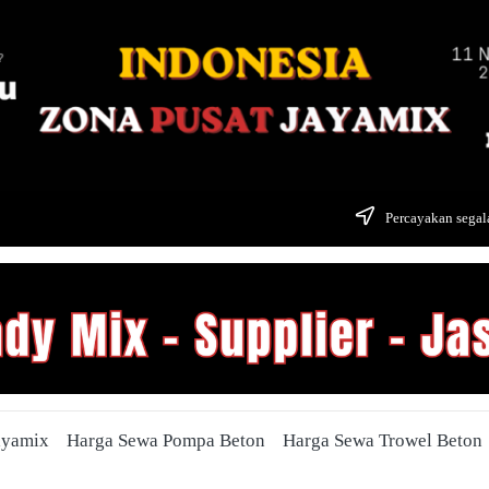
Percayakan segala
ayamix
Harga Sewa Pompa Beton
Harga Sewa Trowel Beton