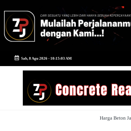
Skip
to
content
Sab, 8 Agu 2026
-
10:15:04 AM
Zona
Pusat
Jayamix
-
Harga Beton J
Ahlinya
Konstruksi