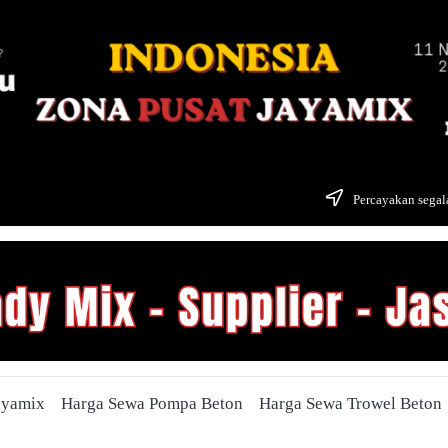
Percayakan segala
ayamix
Harga Sewa Pompa Beton
Harga Sewa Trowel Beton