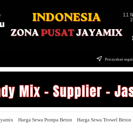
Percayakan segala
ayamix
Harga Sewa Pompa Beton
Harga Sewa Trowel Beton