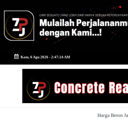
Skip
to
content
Kam, 6 Agu 2026
-
2:47:25 AM
Zona
Pusat
Jayamix
-
Harga Beton J
Ahlinya
Konstruksi