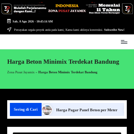
Skip
to
Sab, 8 Agu 2026
-
10:45:15 AM
content
Percayakan segala proyek anda pada kami, Karna kami ahlinya konstruksi.
Subscribe Now!
Zona
Pusat
Jayamix
Harga Beton Minimix Terdekat Bandung
-
Ahlinya
Zona Pusat Jayamix
»
Harga Beton Minimix Terdekat Bandung
Konstruksi
Sering di Cari
agar Panel Beton
Harga Pagar Panel Beton per Meter
S