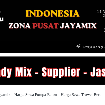
Percayakan segala
ayamix
Harga Sewa Pompa Beton
Harga Sewa Trowel Beton