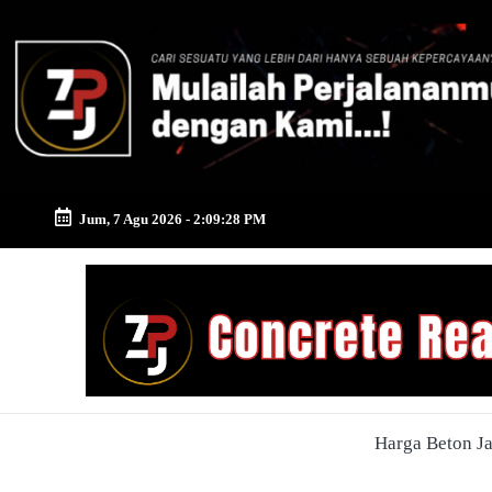
Skip
to
content
Jum, 7 Agu 2026
-
2:09:29 PM
Zona
Pusat
Jayamix
-
Harga Beton J
Ahlinya
Konstruksi