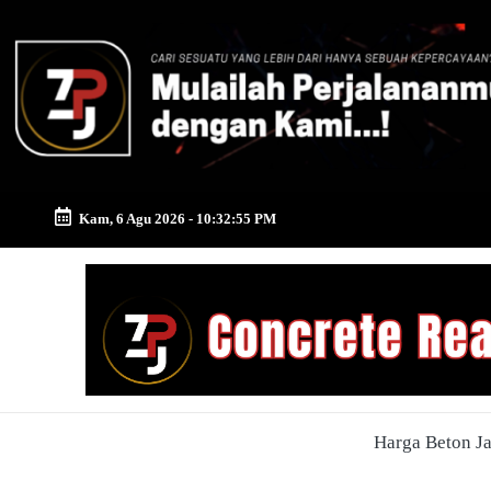
Skip
to
content
Kam, 6 Agu 2026
-
10:32:56 PM
Zona
Pusat
Jayamix
-
Harga Beton J
Ahlinya
Konstruksi