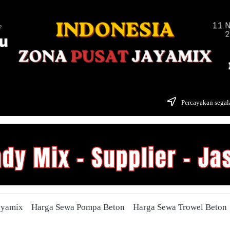
Percayakan segala
ayamix
Harga Sewa Pompa Beton
Harga Sewa Trowel Beton