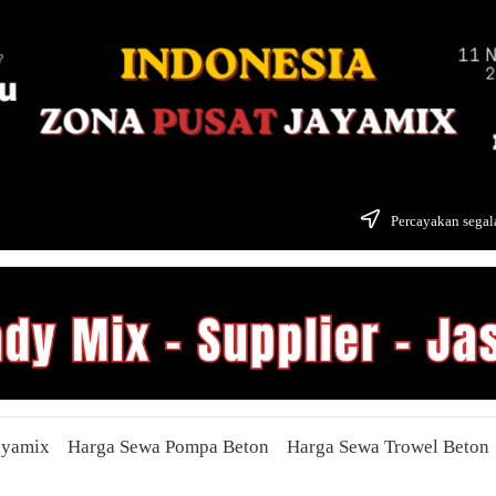
Percayakan segala
ayamix
Harga Sewa Pompa Beton
Harga Sewa Trowel Beton