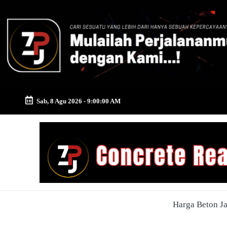
Skip
to
content
Sab, 8 Agu 2026
-
9:00:01 AM
Zona
Pusat
Jayamix
-
Harga Beton J
Ahlinya
Konstruksi