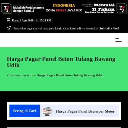
Skip
to
Kam, 6 Agu 2026
-
11:17:25 PM
content
Percayakan segala proyek anda pada kami, Karna kami ahlinya konstruksi.
Subscribe Now!
Zona
Pusat
Jayamix
Harga Pagar Panel Beton Tulang Bawang
-
Udik
Ahlinya
Konstruksi
Zona Pusat Jayamix
»
Harga Pagar Panel Beton Tulang Bawang Udik
Sering di Cari
agar Panel Beton
Harga Pagar Panel Beton per Meter
S