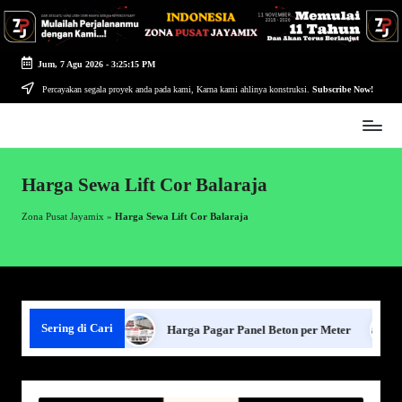
Skip
to
Jum, 7 Agu 2026
-
3:25:16 PM
content
Percayakan segala proyek anda pada kami, Karna kami ahlinya konstruksi.
Subscribe Now!
Zona
Pusat
Jayamix
Harga Sewa Lift Cor Balaraja
-
Ahlinya
Zona Pusat Jayamix
»
Harga Sewa Lift Cor Balaraja
Konstruksi
Sering di Cari
gar Panel Beton
Harga Pagar Panel Beton per Meter
Se