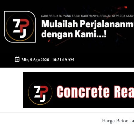
Skip
to
content
Min, 9 Agu 2026
-
10:51:20 AM
Zona
Pusat
Jayamix
-
Harga Beton J
Ahlinya
Konstruksi