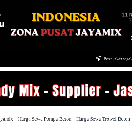
Percayakan segala
ayamix
Harga Sewa Pompa Beton
Harga Sewa Trowel Beton