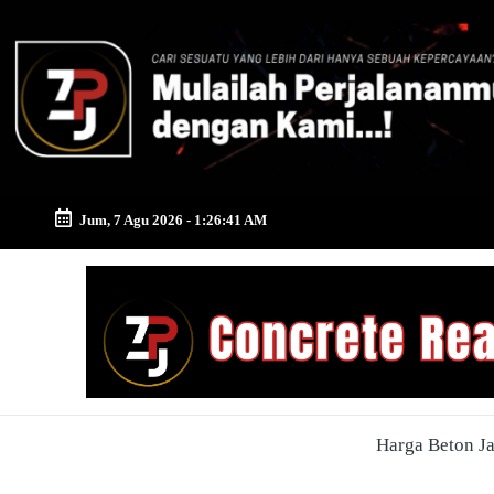
Skip
to
content
Jum, 7 Agu 2026
-
1:26:42 AM
Zona
Pusat
Jayamix
-
Harga Beton J
Ahlinya
Konstruksi