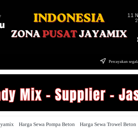
Percayakan segala
ayamix
Harga Sewa Pompa Beton
Harga Sewa Trowel Beton