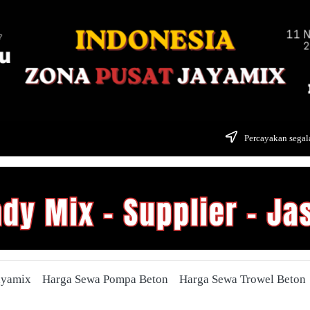
Percayakan segala
ayamix
Harga Sewa Pompa Beton
Harga Sewa Trowel Beton