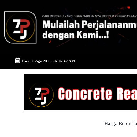
Skip
to
content
Kam, 6 Agu 2026
-
6:16:48 AM
Zona
Pusat
Jayamix
-
Harga Beton J
Ahlinya
Konstruksi