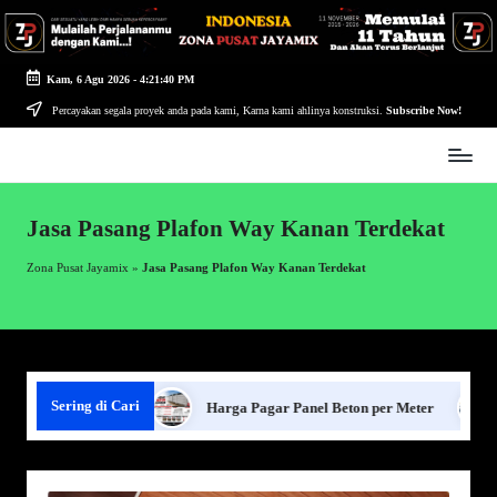
Skip
to
Kam, 6 Agu 2026
-
4:21:41 PM
content
Percayakan segala proyek anda pada kami, Karna kami ahlinya konstruksi.
Subscribe Now!
Zona
Pusat
Jayamix
Jasa Pasang Plafon Way Kanan Terdekat
-
Ahlinya
Zona Pusat Jayamix
»
Jasa Pasang Plafon Way Kanan Terdekat
Konstruksi
Sering di Cari
gar Panel Beton
Harga Pagar Panel Beton per Meter
Se