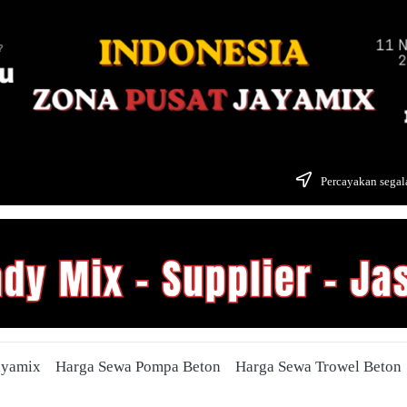
Percayakan segala
ayamix
Harga Sewa Pompa Beton
Harga Sewa Trowel Beton