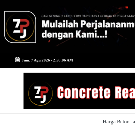
Skip
to
content
Jum, 7 Agu 2026
-
2:56:07 AM
Zona
Pusat
Jayamix
-
Harga Beton J
Ahlinya
Konstruksi