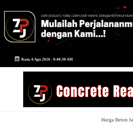
Skip
to
content
Kam, 6 Agu 2026
-
9:48:31 AM
Zona
Pusat
Jayamix
-
Harga Beton J
Ahlinya
Konstruksi