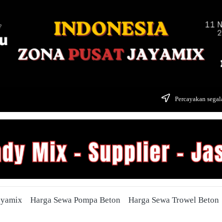
Percayakan segala
ayamix
Harga Sewa Pompa Beton
Harga Sewa Trowel Beton