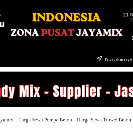
Percayakan segala
ayamix
Harga Sewa Pompa Beton
Harga Sewa Trowel Beton