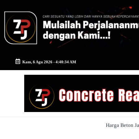
Skip
to
content
Kam, 6 Agu 2026
-
4:40:35 AM
Zona
Pusat
Jayamix
-
Harga Beton J
Ahlinya
Konstruksi