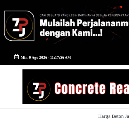
Skip
to
content
Min, 9 Agu 2026
-
11:17:56 AM
Zona
Pusat
Jayamix
-
Harga Beton J
Ahlinya
Konstruksi