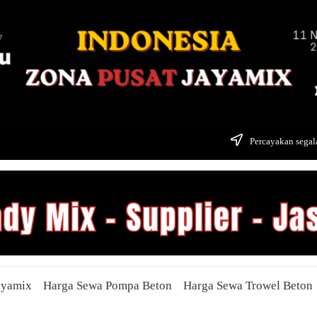
Percayakan segala
ayamix
Harga Sewa Pompa Beton
Harga Sewa Trowel Beton