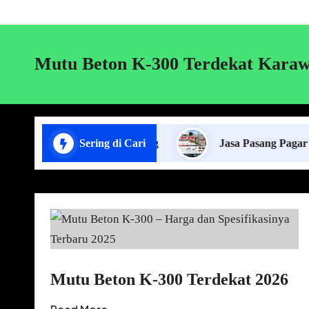
Mutu Beton K-300 Terdekat Kara
a Lift Cor di Lampung
Sering di Cari
Jasa Pasang Pagar Panel Bet
Mutu Beton K-300 Terdekat 2026