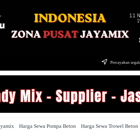
Percayakan segala
ayamix
Harga Sewa Pompa Beton
Harga Sewa Trowel Beton