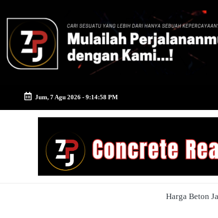
Skip
to
content
Jum, 7 Agu 2026
-
9:14:58 PM
Zona
Pusat
Jayamix
-
Harga Beton J
Ahlinya
Konstruksi