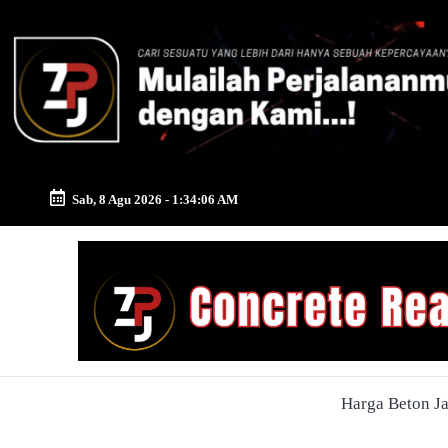
Skip
to
content
Sab, 8 Agu 2026
-
1:34:07 AM
Zona
Pusat
Jayamix
-
Harga Beton J
Ahlinya
Konstruksi