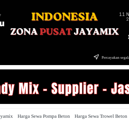
Percayakan segala
ayamix
Harga Sewa Pompa Beton
Harga Sewa Trowel Beton