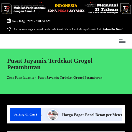
Skip
to
Sab, 8 Agu 2026
-
9:01:59 AM
content
Percayakan segala proyek anda pada kami, Karna kami ahlinya konstruksi.
Subscribe Now!
Zona
Pusat
Jayamix
Pusat Jayamix Terdekat Grogol
-
Petamburan
Ahlinya
Konstruksi
Zona Pusat Jayamix
»
Pusat Jayamix Terdekat Grogol Petamburan
Sering di Cari
 Pagar Panel Beton
Harga Pagar Panel Beton per Meter