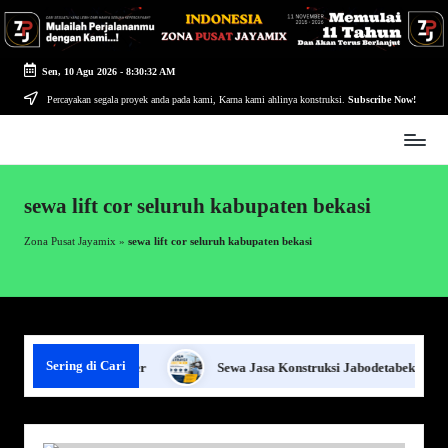
Skip
to
Sen, 10 Agu 2026
-
8:30:32 AM
content
Percayakan segala proyek anda pada kami, Karna kami ahlinya konstruksi.
Subscribe Now!
Zona
Pusat
Jayamix
sewa lift cor seluruh kabupaten bekasi
-
Ahlinya
Zona Pusat Jayamix
»
sewa lift cor seluruh kabupaten bekasi
Konstruksi
Sering di Cari
Panel Beton per Meter
Sewa Jasa Konstruksi Jabodetabek