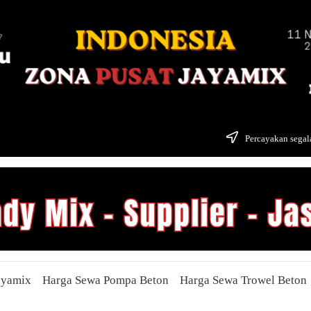
Percayakan segala
ayamix
Harga Sewa Pompa Beton
Harga Sewa Trowel Beton