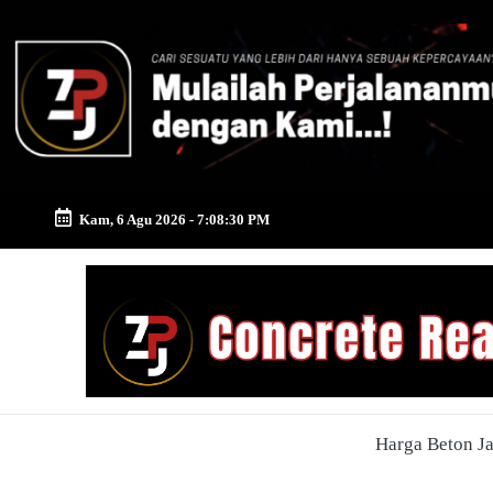
Skip
to
content
Kam, 6 Agu 2026
-
7:08:31 PM
Zona
Pusat
Jayamix
-
Harga Beton J
Ahlinya
Konstruksi