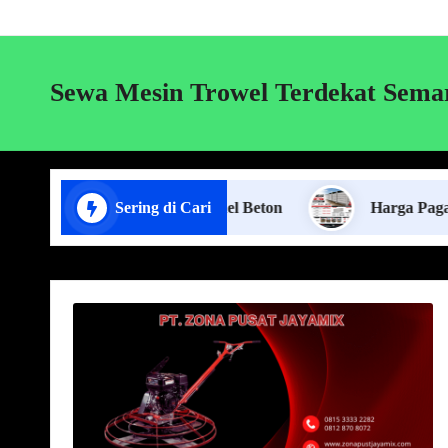
Sewa Mesin Trowel Terdekat Sema
Jasa Pasang Pagar Panel Beton
Sering di Cari
Harga Pagar Panel B