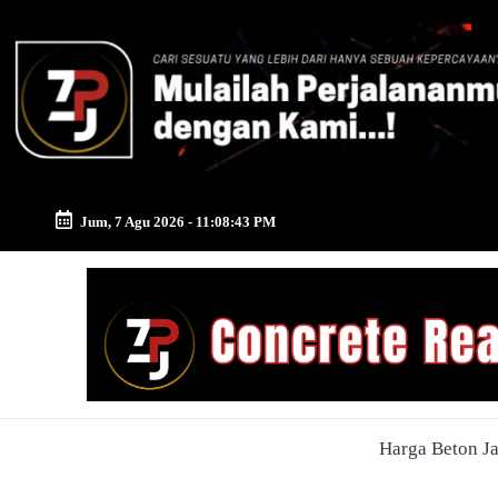
Skip
to
content
Jum, 7 Agu 2026
-
11:08:44 PM
Zona
Pusat
Jayamix
-
Harga Beton J
Ahlinya
Konstruksi