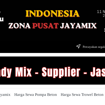
Percayakan segala
ayamix
Harga Sewa Pompa Beton
Harga Sewa Trowel Beton