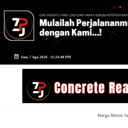
Skip
to
content
Jum, 7 Agu 2026
-
11:24:41 PM
Zona
Pusat
Jayamix
-
Harga Beton J
Ahlinya
Konstruksi