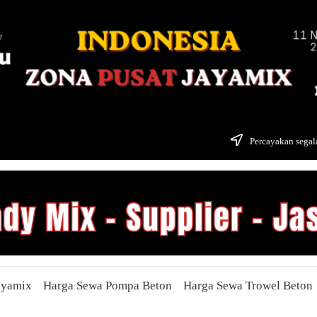
Percayakan segala
ayamix
Harga Sewa Pompa Beton
Harga Sewa Trowel Beton